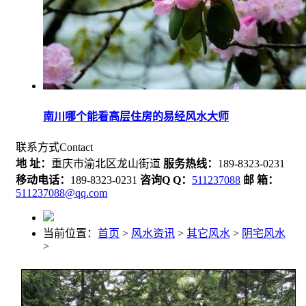
南川哪个能看高层住房的易经风水大师
联系方式
Contact
地 址：
重庆市渝北区龙山街道
服务热线：
189-8323-0231
移动电话：
189-8323-0231
咨询Q Q：
511237088
邮 箱：
511237088@qq.com
当前位置：
首页
>
风水资讯
>
其它风水
>
阴宅风水
>