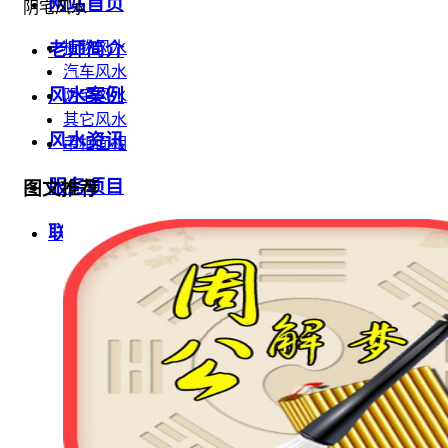
网站首页
阴宅风水
老师简介
植物风水
汽车风水
风水案例
阴宅风水
其它风水
风水资讯
手相面相
服务项目
图文推荐
联系我们