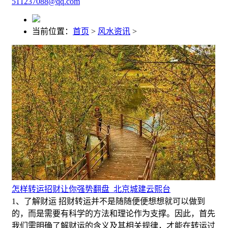
511237088@qq.com
当前位置：
首页
>
风水资讯
>
怎样转运招财让你强势翻盘_北京城建云熙台
1、了解财运 招财转运并不是随随便便想想就可以做到
的，而是需要有科学的方法和理论作为支撑。因此，首先
我们需明确了解财运的含义及其相关规律，才能在转运过