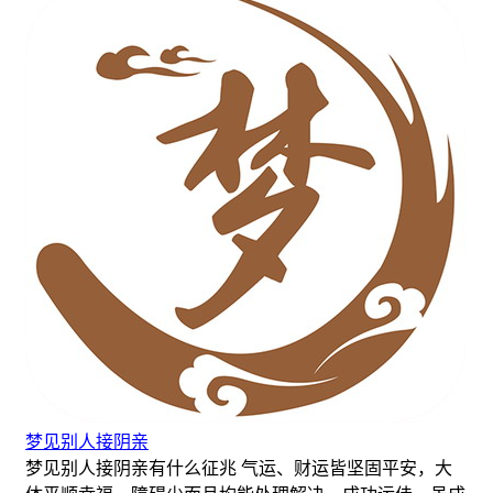
梦见别人接阴亲
梦见别人接阴亲有什么征兆 气运、财运皆坚固平安，大