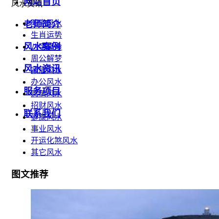
网站首页
风水资讯
老师简介
阳宅风水
生肖运势
风水案例
八字算命
周公解梦
风水资讯
家居风水
办公风水
服务项目
感情风水
招财风水
联系我们
健康风水
事业风水
开运化煞风水
其它风水
图文推荐