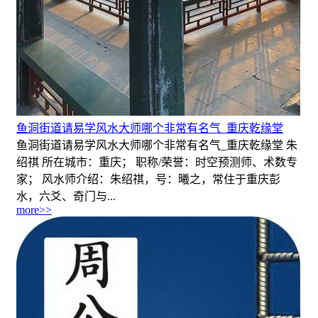
鱼洞街道请易学风水大师哪个非常有名气_重庆乾缘堂
鱼洞街道请易学风水大师哪个非常有名气_重庆乾缘堂 朱
绍祺 所在城市：重庆； 职称/荣誉：时空预测师、术数专
家； 风水师介绍：朱绍祺，号：曦之，常住于重庆彭
水，六爻、奇门与...
more>>