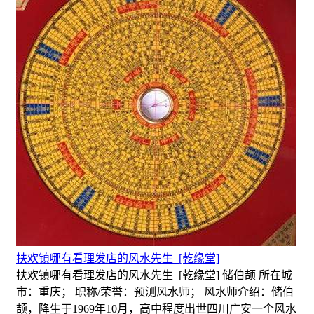
扶欢镇哪有看理发店的风水先生_[乾缘堂]
扶欢镇哪有看理发店的风水先生_[乾缘堂] 储伯颉 所在城
市：重庆； 职称/荣誉：预测风水师； 风水师介绍：储伯
颉，降生于1969年10月，高中程度出世四川广安一个风水