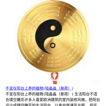
不宜在阳台上养的植物{陆淼淼（叁荷）}
不宜在阳台上养的植物{陆淼淼（叁荷）} 生活阳台不适
合镂空雕花许多人喜爱欧洲建筑的室内装修风格，把阳台
设计成镂空雕花的生活阳台，以表自然通风光照。 但实