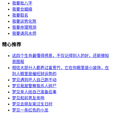
我要批八字
我要合姻缘
我要取名
我要运势化煞
我要命理预测
我要请风水师
精心推荐
这四个生肖最懂得感恩，不仅记得别人的好，还能够知
恩图报
相信大部分人都养过富贵竹，它在你眼里是小装饰，在
别人眼里是催旺财运势的
梦见遇到坏人自己跑不动
梦见我是警察我杀人碎尸
梦见亲人给自己准备后事
梦见和前男友亲吻
梦见去朋友家过生日时
梦见一条红色的小龙