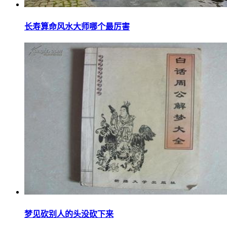
长寿算命风水大师哪个最厉害
梦见砍别人的头没砍下来