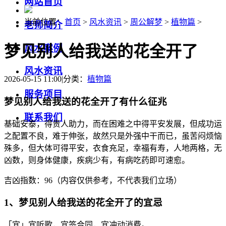
网站首页
当前位置：
首页
>
风水资讯
>
周公解梦
>
植物篇
>
老师简介
梦见别人给我送的花全开了
风水案例
风水资讯
2026-05-15 11:00
|
分类：
植物篇
服务项目
梦见别人给我送的花全开了有什么征兆
联系我们
基础安泰，得贵人助力，而在困难之中得平安发展，但成功运
之配置不良，难于伸张，故然只是外强中干而已，虽苦闷烦恼
殊多，但大体可得平安，衣食充足，幸福有寿，人地两格，无
凶数，则身体健康，疾病少有，有病吃药即可速愈。
吉凶指数：96（内容仅供参考，不代表我们立场）
1、梦见别人给我送的花全开了的宜忌
「宜」宜听歌，宜签合同，宜冲动消费。