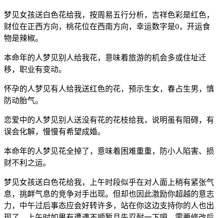
梦见女孩送白色花给我，按周易五行分析，吉祥色彩是红色，
财位在正西方向，桃花位在西南方向，幸运数字是0，开运食
物是辣椒。
本命年的人梦见别人给我花，意味着旅游的机会多或住址迁
移，职业有变动。
怀孕的人梦见有人给我送红色的花，预示生女，春占生男，慎
防动胎气。
恋爱中的人梦见别人送没有花的花枝给我，说明虽有阻碍，有
误会化解，慢慢有希望成婚。
本命年的人梦见花全掉了，意味着困难重重，防小人陷害、损
财不利之运。
梦见女孩送白色花给我，上午时段似乎在对人面上稍有紧张气
息，挑衅气息的竞争对手出现。但却也因此激励你超越的意志
力，中午过后事态应会好转许多，站在你这边支持你的人也出
现了，上午时如果有遭遇不顺暂且先忍耐一下吧。需要修改后