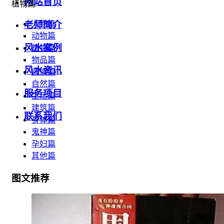
网站首页
植物篇
老师简介
人物篇
动物篇
风水案例
植物篇
物品篇
风水资讯
感情篇
自然篇
服务项目
生活篇
建筑篇
联系我们
身体篇
鬼神篇
孕妇篇
其他篇
图文推荐