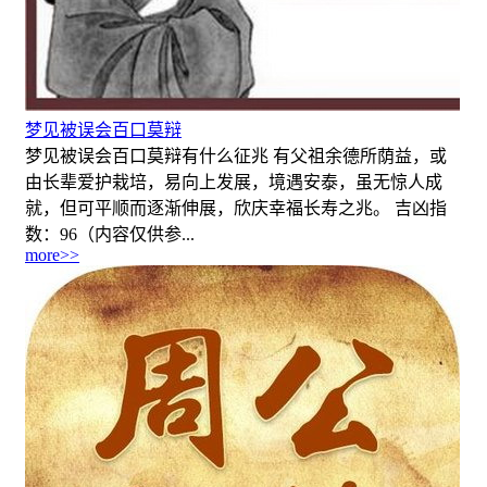
梦见被误会百口莫辩
梦见被误会百口莫辩有什么征兆 有父祖余德所荫益，或
由长辈爱护栽培，易向上发展，境遇安泰，虽无惊人成
就，但可平顺而逐渐伸展，欣庆幸福长寿之兆。 吉凶指
数：96（内容仅供参...
more>>