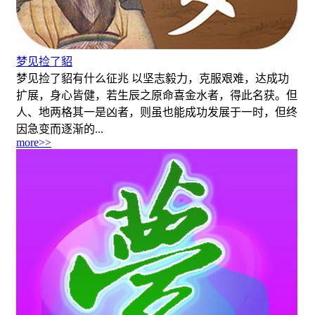
梦见捡了貂
梦见捡了貂有什么征兆 以坚志毅力，克服艰难，达成功
扩展，身心皆健，若生辰之原命喜金水者，得此名获。但
人、地两格其一是凶者，则虽也能成功发展于一时，但终
因急变而逐渐的...
more>>