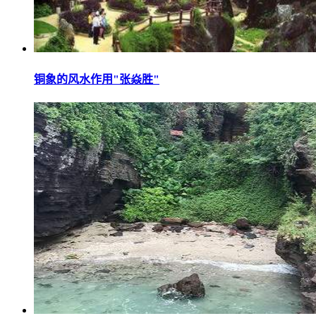
铜象的风水作用"张焱胜"