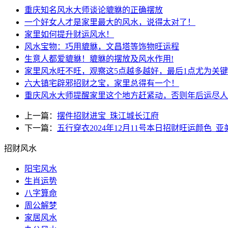
重庆知名风水大师谈论貔貅的正确摆放
一个好女人才是家里最大的风水，说得太对了！
家里如何提升财运风水！
风水宝物：巧用貔貅，文昌塔等饰物旺运程
生意人都爱貔貅！貔貅的摆放及风水作用!
家里风水旺不旺，观察这5点越多越好，最后1点尤为关键
六大镇宅辟邪招财之宝，家里总得有一个！
重庆风水大师提醒家里这个地方赶紧动，否则年后运尽人
上一篇：
摆件招财进宝_珠江城长江府
下一篇：
五行穿衣2024年12月11号本日招财旺运颜色_
招财风水
阳宅风水
生肖运势
八字算命
周公解梦
家居风水