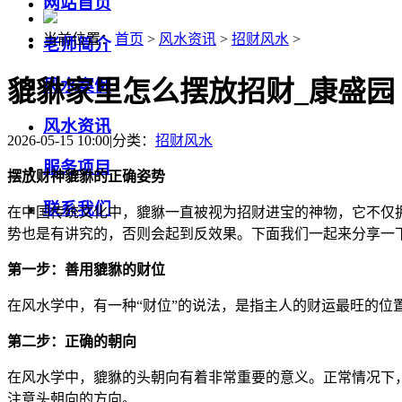
网站首页
当前位置：
首页
>
风水资讯
>
招财风水
>
老师简介
貔貅家里怎么摆放招财_康盛园
风水案例
风水资讯
2026-05-15 10:00
|
分类：
招财风水
服务项目
摆放财神貔貅的正确姿势
联系我们
在中国传统文化中，貔貅一直被视为招财进宝的神物，它不仅
势也是有讲究的，否则会起到反效果。下面我们一起来分享一
第一步：善用貔貅的财位
在风水学中，有一种“财位”的说法，是指主人的财运最旺的
第二步：正确的朝向
在风水学中，貔貅的头朝向有着非常重要的意义。正常情况下
注意头朝向的方向。