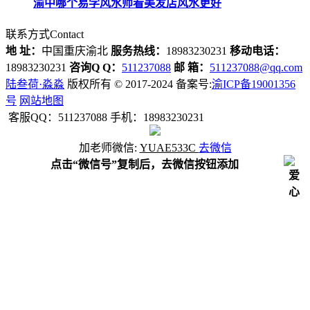
渝中哪个易学风水师看美发店风水更好
联系方式
Contact
地 址：
中国重庆渝北
服务热线：
18983230231
移动电话：
18983230231
咨询Q Q：
511237088
邮 箱：
511237088@qq.com
陆叁荷·淼淼
版权所有 © 2017-2024 备案号:
渝ICP备19001356
号
网站地图
客服QQ：511237088 手机：18983230231
加
老师
微信:
YUAE533C
去微信
点击“微信号”复制后，去微信按钮添加