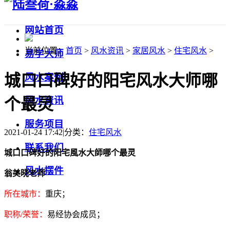
网站首页
当前位置：
首页
>
风水资讯
>
家居风水
>
住宅风水
>
易学大师
城口口碑好的阳宅风水大师哪
风水案例
个最灵
风水资讯
服务项目
2021-01-24 17:42
|
分类：
住宅风水
联系我们
城口口碑好的阳宅風水大師哪个最灵
风水摆件
翁美晓老师
所在城市：
重庆；
职称/荣誉：
易经协会成员；