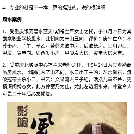
4、专业的就是不一样，算的挺准的，说的很详细
風水案例
1、受重庆银河碧水蓝天1期福主严女士之托，于11月27日为其
勘察职业学校風水，此朝向为未山丑向，评价：庚午亡命：不
葬壬丙、子午、辛乙。若葬先败中房，后败长房。宜用卯酉、
甲庚、寅申向。卯酉发小房，甲庚发大房，寅申大房大吉。
2、受重庆北城际中心福主宋老师之托，于5月24日为其查勘商
品房風水，此朝向为辛山乙向，水口出丁主凶：左水倒右，流
破冠带主杀小口，书云：文星流去三子絕，活括儿童不差，更
损深闺娇态女，此方停蓄乃为佳，龙此左边絕水来，冲堂令人
可畏二十年后必龙倾复。