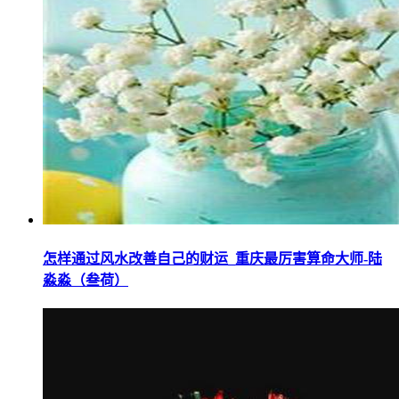
怎样通过风水改善自己的财运_重庆最厉害算命大师-陆
淼淼（叁荷）