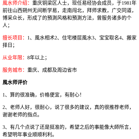
風水师介绍：
重庆铜梁区人士，现任易经协会成员，于1981年
前往山西朔州无间断学易，走南闯北，拜师求教，广交同道，
博采众长，形成了的預測风格和預測方法，曾服务诸多的个
人；
擅长项目：
1、風水相术2、住宅楼层風水3、宝宝取名4、搬家
择日；
从业年限：
8年以上；
服务城市：
重庆、成都及周边省市
風水师评价
1、算的很准确，价格便宜，有耐心！
2、老师人好，很耐心，说了很多的建议，真的很推荐老师，
谢谢老师的指点。
3、有几个点说了还是挺准的，希望之后的事能像大師所言，
希望明年事业顺顺利利。