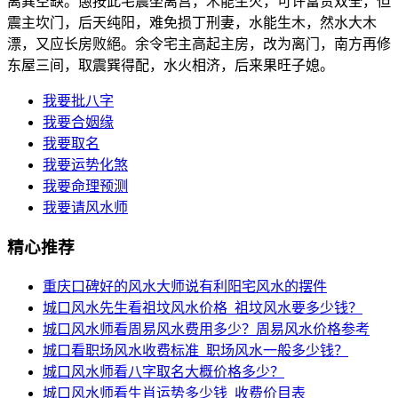
离巽空缺。愚按此宅震坐离宫，木能生火，可许富贵双全，但
震主坎门，后天纯阳，难免损丁刑妻，水能生木，然水大木
漂，又应长房败絕。余令宅主高起主房，改为离门，南方再修
东屋三间，取震巽得配，水火相济，后来果旺子媳。
我要批八字
我要合姻缘
我要取名
我要运势化煞
我要命理预测
我要请风水师
精心推荐
重庆口碑好的风水大师说有利阳宅风水的摆件
城口风水先生看祖坟风水价格_祖坟风水要多少钱？
城口风水师看周易风水费用多少？周易风水价格参考
城口看职场风水收费标准_职场风水一般多少钱？
城口风水师看八字取名大概价格多少？
城口风水师看生肖运势多少钱_收费价目表