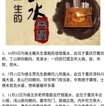
3、10月9日为缘主戴先生查勘民宿馆風水，此位于重庆巴蜀剑
桥，丁山癸向朝向，艮录水：一四房巳酉丑年火病，投、吊
败，阴木。
4、7月11日为缘主贾先生勘察托儿所風水，此位于重庆泽科兴
城大道，亥山巳向朝向，坎宅坤门母当家，中男絕子聋哑，土
德未宫克水盛，痨疾屡屡并多寡
5、11月22日为缘主宗老师查勘足疗馆風水，此位于重庆丰达
小居，戌山辰向朝向，震宅坎门，居城正南，内外坎方高大，