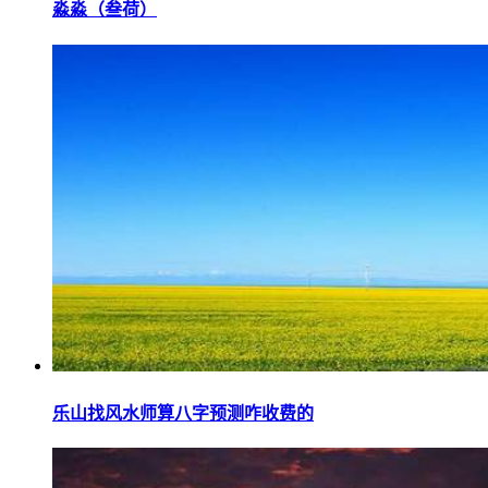
淼淼（叁荷）
乐山找风水师算八字预测咋收费的