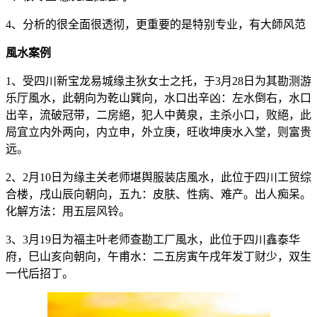
4、分析的很全面很透彻，更重要的是特别专业，有大師风范
風水案例
1、受四川新宝龙易城缘主狄女士之托，于3月28日为其勘测游
乐厅風水，此朝向为乾山巽向，水口出辛凶：左水倒右，水口
出辛，流破冠带，二房絕，犯人中黄泉，主杀小口，败絕，此
局宜立内外两向，内立申，外立庚，旺收坤庚水入堂，则富贵
远。
2、2月10日为缘主关老师堪舆服装店風水，此位于四川工贸综
合楼，戌山辰向朝向，五九：皮肤、性病、难产。出人痴呆。
化解方法：用五层风铃。
3、3月19日为福主叶老师查勘工厂風水，此位于四川鑫泰华
府，巳山亥向朝向，午甫水：二五房寅午戌年发丁财少，双生
一代后招丁。