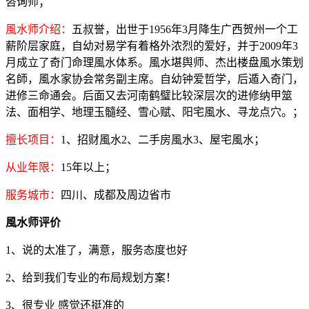
咨询师；
風水师介绍：
五叔誉，出世于1956年3月降生广西贺州一个工
薪阶层家庭，自幼对易学有着格外浓烈的爱好，并于2009年3
月成立了奇门命理風水体系。風水堪舆师、杰出楼盘風水策划
名師，風水家协会常务副主席。自幼钟爱哲学，后遁入奇门，
进修三命通会。后面又去河南鹤璧比较深层次的进修纳甲筮
法、面相学、地理玉髓经、雪心赋、阳宅風水、寻龙点穴。；
擅长项目：
1、招财風水2、二手房風水3、屋宅風水；
从业年限：
15年以上；
服务城市：
四川、成都及周边省市
風水师评价
1、说的太准了，满意，服务态度也好
2、给到我们专业的布局规划方案！
3、很专业 感觉还挺准的