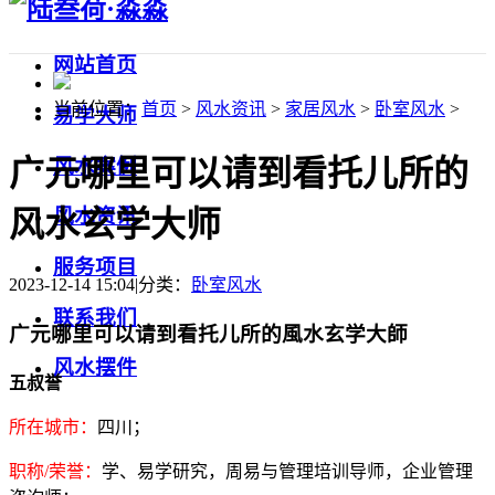
网站首页
当前位置：
首页
>
风水资讯
>
家居风水
>
卧室风水
>
易学大师
广元哪里可以请到看托儿所的
风水案例
风水玄学大师
风水资讯
服务项目
2023-12-14 15:04
|
分类：
卧室风水
联系我们
广元哪里可以请到看托儿所的風水玄学大師
风水摆件
五叔誉
所在城市：
四川；
职称/荣誉：
学、易学研究，周易与管理培训导师，企业管理