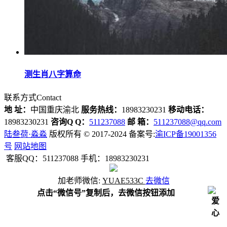
测生肖八字算命
联系方式
Contact
地 址：
中国重庆渝北
服务热线：
18983230231
移动电话：
18983230231
咨询Q Q：
511237088
邮 箱：
511237088@qq.com
陆叁荷·淼淼
版权所有 © 2017-2024 备案号:
渝ICP备19001356
号
网站地图
客服QQ：511237088 手机：18983230231
加
老师
微信:
YUAE533C
去微信
点击“微信号”复制后，去微信按钮添加