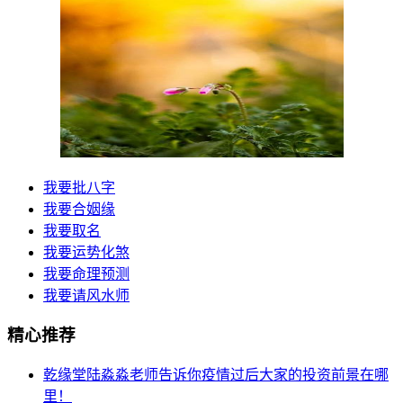
我要批八字
我要合姻缘
我要取名
我要运势化煞
我要命理预测
我要请风水师
精心推荐
乾缘堂陆淼淼老师告诉你疫情过后大家的投资前景在哪
里！