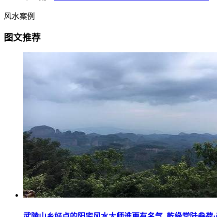
风水案例
图文推荐
武陵山乡好点的阳宅风水大师谁更有名气_乾缘堂陆叁荷·