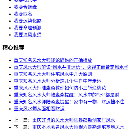
我要批八字
我要合姻缘
我要取名
我要运势化煞
我要命理预测
我要请风水师
精心推荐
重庆知名风水大师谈论貔貅的正确摆放
重庆风水大师解读“风水并非迷信”，央视正面肯定风水学
重庆知名风水大师住宅风水中几大原则
重庆知名风水大师分析这几个生肖中年走运
重庆风水大师陆淼淼教你如何防小三斩烂桃花
重庆知名风水大师陆淼淼提醒：风水中的“水”都是财
重庆知名风水师陆淼淼提醒：家中有一物，财运挡不住
重庆风水师从面相看财运
上一篇：
重庆好点的风水大师陆淼淼勘测家居风水
下一篇：
重庆本地著名风水大师穆六垚勘测宅基地风水