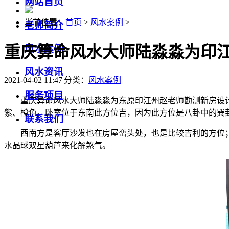
网站首页
当前位置：
首页
>
风水案例
>
老师简介
重庆算命风水大师陆淼淼为印
风水案例
风水资讯
2021-04-02 11:47
|
分类：
风水案例
服务项目
重庆算命风水大师陆淼淼为东原印江州赵老师勘测新房设
紫、橙色。卧室位于东南此方位吉，因为此方位是八卦中的巽
联系我们
西南方是客厅沙发也在房屋峦头处，也是比较吉利的方位
水晶球双星葫芦来化解煞气。