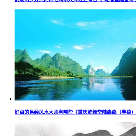
好点的易经风水大师有哪些《重庆乾缘堂陆淼淼（叁荷）