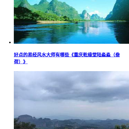
好点的易经风水大师有哪些《重庆乾缘堂陆淼淼（叁
荷）》