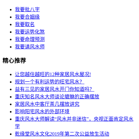
我要批八字
我要合姻缘
我要取名
我要运势化煞
我要命理预测
我要请风水师
精心推荐
让您越住越旺的12种家居风水屋况!
规划一个有利运势的旺宅风水？
益有三见的家居风水开门你知道吗？
重庆知名风水大师谈论貔貅的正确摆放
家居风水中客厅茶几摆放讲究
影响阳宅风水的外部环境
重庆风水大师解读“风水并非迷信”，央视正面肯定风水
学
乾缘堂风水文化2019年第二次公益放生活动