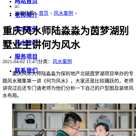
网站首页
当前位置：
首页
>
风水案例
>
老师简介
重庆风水师陆淼淼为茵梦湖别
风水案例
墅业主讲何为风水
风水资讯
服务项目
2021-04-02 11:47
|
分类：
风水案例
联系我们
重庆风水大师陆淼淼为保利地产北碚茵梦湖项目举办的专
题风水雅集第一讲《何为风水》，大家还是比较踊跃的，老师
讲完过后还专门请老师为他们分析一下自己的户型图及装修风
水布局。