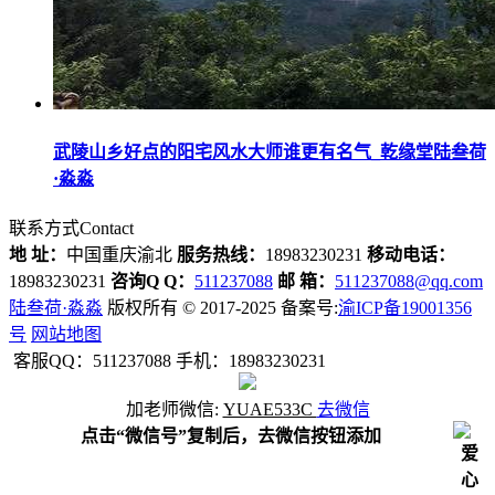
武陵山乡好点的阳宅风水大师谁更有名气_乾缘堂陆叁荷
·淼淼
联系方式
Contact
地 址：
中国重庆渝北
服务热线：
18983230231
移动电话：
18983230231
咨询Q Q：
511237088
邮 箱：
511237088@qq.com
陆叁荷·淼淼
版权所有 © 2017-2025 备案号:
渝ICP备19001356
号
网站地图
客服QQ：511237088 手机：18983230231
加
老师
微信:
YUAE533C
去微信
点击“微信号”复制后，去微信按钮添加